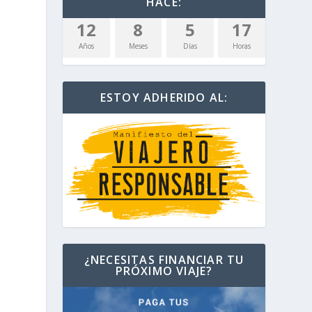
HACE:
12
8
5
17
Años
Meses
Días
Horas
ESTOY ADHERIDO AL:
¿NECESITAS FINANCIAR TU
PRÓXIMO VIAJE?