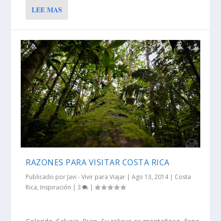
LEE MAS
RAZONES PARA VISITAR COSTA RICA
Publicado por
Javi - Vivir para Viajar
|
Ago 13, 2014
|
Costa
Rica
,
Inspiración
|
3
|