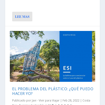
LEE MAS
EL PROBLEMA DEL PLÁSTICO: ¿QUÉ PUEDO
HACER YO?
Publicado por
Javi - Vivir para Viajar
|
Feb 28, 2022
|
Costa