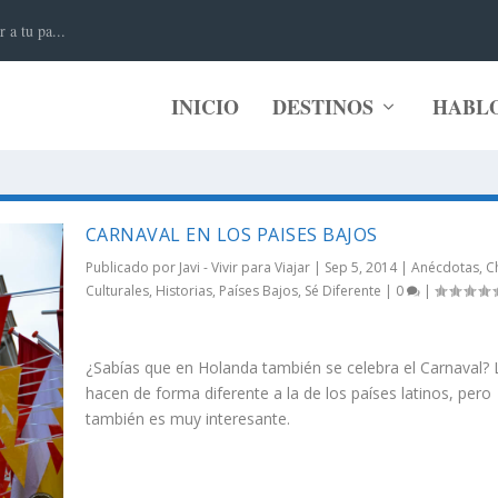
 a tu pa...
INICIO
DESTINOS
HABL
CARNAVAL EN LOS PAISES BAJOS
Publicado por
Javi - Vivir para Viajar
|
Sep 5, 2014
|
Anécdotas
,
C
Culturales
,
Historias
,
Países Bajos
,
Sé Diferente
|
0
|
¿Sabías que en Holanda también se celebra el Carnaval? 
hacen de forma diferente a la de los países latinos, pero
también es muy interesante.