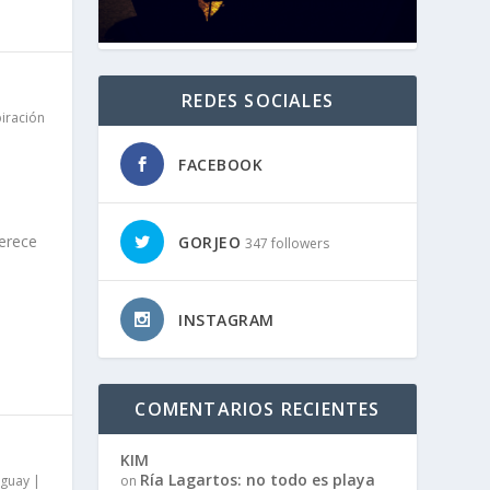
REDES SOCIALES
piración
FACEBOOK
merece
GORJEO
347 followers
INSTAGRAM
COMENTARIOS RECIENTES
KIM
Ría Lagartos: no todo es playa
guay
|
on