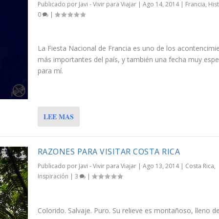
Publicado por
Javi - Vivir para Viajar
|
Ago 14, 2014
|
Francia
,
His
0
|
La Fiesta Nacional de Francia es uno de los acontencimi
más importantes del país, y también una fecha muy espe
para mí.
LEE MAS
RAZONES PARA VISITAR COSTA RICA
Publicado por
Javi - Vivir para Viajar
|
Ago 13, 2014
|
Costa Rica
,
Inspiración
|
3
|
Colorido. Salvaje. Puro. Su relieve es montañoso, lleno de