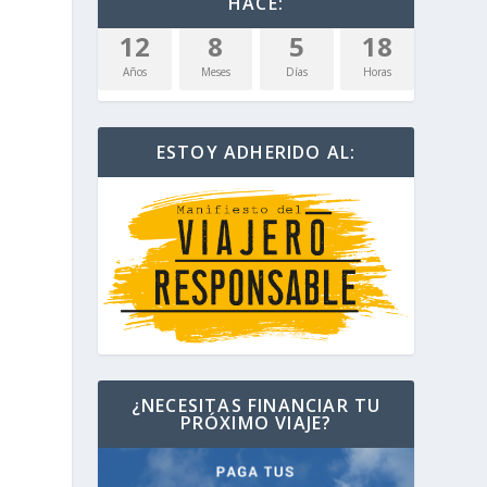
HACE:
12
8
5
18
Años
Meses
Días
Horas
ESTOY ADHERIDO AL:
¿NECESITAS FINANCIAR TU
PRÓXIMO VIAJE?