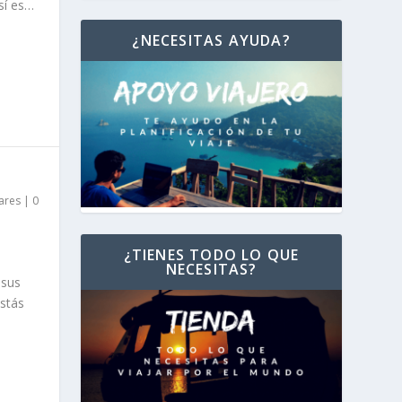
sí es…
¿NECESITAS AYUDA?
ares
|
0
¿TIENES TODO LO QUE
NECESITAS?
 sus
estás